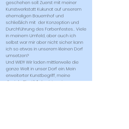
geschehen soll: Zuerst mit meiner
Kunstwerkstatt Kukunat auf unserem
ehemaligen Bauernhof und
schließlich mit der Konzeption und
Durchführung des Farbenfestes… Viele
in meinem Umfeld, aber auch ich
selbst war mir aber nicht sicher: kann
ich so etwas in unserem kleinen Dorf
umsetzen?
Und WIE!!! Wir laden mittlerweile die
ganze Welt in unser Dorf ein. Mein
erweiterter Kunstbegriff, meine
„Soziale Plastik “, das ist mein
Farbenfest und jeder fühlt, wie meine
Vision Wirklichkeit geworden ist, wenn
er mal dagewesen ist.
Nun ist das Farbenfest über all die
Jahre expandiert und damit auch die
Organisation, die mich für viele
Monate bindet. Und ein