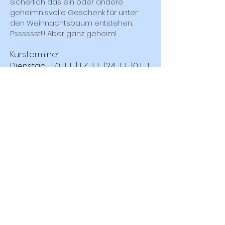
sicherlich das ein oder andere
geheimnisvolle Geschenk für unter
den Weihnachtsbaum entstehen.
Psssssst!!! Aber ganz geheim!
Kurstermine:
Dienstag:
10.11.|17.11.|24.11.|01.1
2.|08.12
(Optional 15.12).
Preis: 49€ plus 16€ Materialpauschale
Für Kinder des Kreativjahres 42€
inklusiv Material
pro Monat
KONTAKT
Impressum
Datenschutz