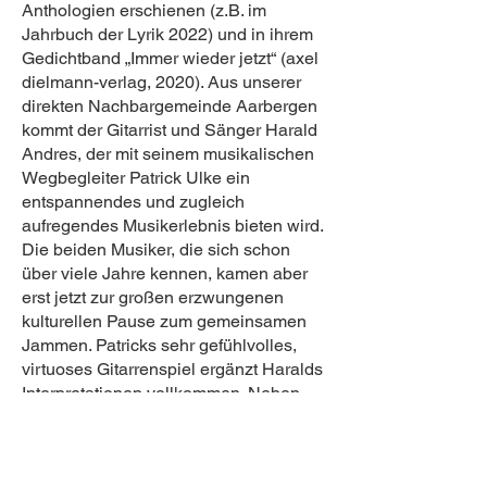
Anthologien erschienen (z.B. im
Jahrbuch der Lyrik 2022) und in ihrem
Gedichtband „Immer wieder jetzt“ (axel
dielmann-verlag, 2020). Aus unserer
direkten Nachbargemeinde Aarbergen
kommt der Gitarrist und Sänger Harald
Andres, der mit seinem musikalischen
Wegbegleiter Patrick Ulke ein
entspannendes und zugleich
aufregendes Musikerlebnis bieten wird.
Die beiden Musiker, die sich schon
über viele Jahre kennen, kamen aber
erst jetzt zur großen erzwungenen
kulturellen Pause zum gemeinsamen
Jammen. Patricks sehr gefühlvolles,
virtuoses Gitarrenspiel ergänzt Haralds
Interpretationen vollkommen. Neben
Stücken aus der Feder von Harald
Andres und dem Hahnstätter
Texteschreiber Bernd Loose werden